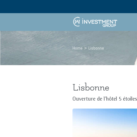
Skip
to
content
Home
>
Lisbonne
Lisbonne
Ouverture de l’hôtel 5 étoile