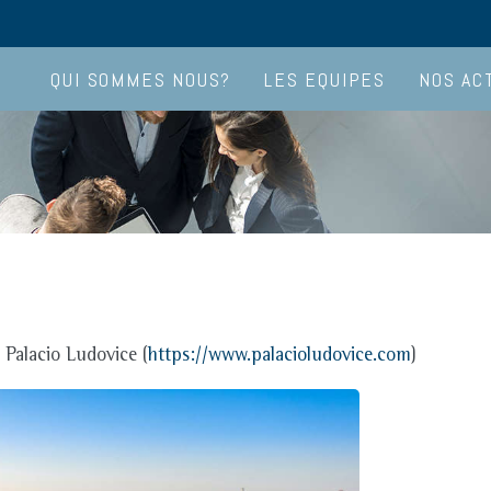
QUI SOMMES NOUS?
LES EQUIPES
NOS AC
s Palacio Ludovice (
https://www.palacioludovice.com
)