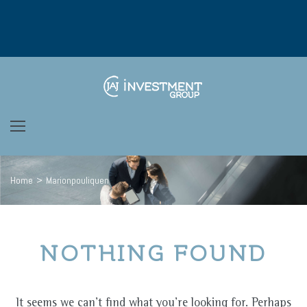
Skip
to
content
Home
>
Marionpouliquen
NOTHING FOUND
It seems we can’t find what you’re looking for. Perhaps