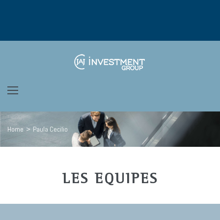
Home
>
Paula Cecilio
LES EQUIPES